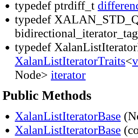
typedef ptrdiff_t
differen
typedef XALAN_STD_
bidirectional_iterator_ta
typedef XalanListIterato
XalanListIteratorTraits
<
v
Node>
iterator
Public Methods
XalanListIteratorBase
(N
XalanListIteratorBase
(c