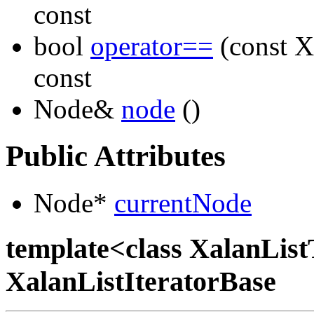
const
bool
operator==
(const X
const
Node&
node
()
Public Attributes
Node*
currentNode
template<class XalanListT
XalanListIteratorBase